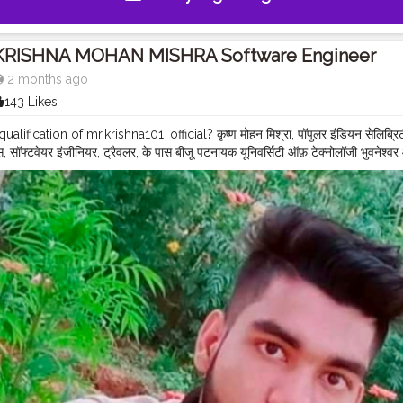
KRISHNA MOHAN MISHRA Software Engineer
2 months ago
143 Likes
alification of mr.krishna101_official? कृष्ण मोहन मिश्रा, पॉपुलर इंडियन सेलिब्रिटी, 
ेंस, सॉफ्टवेयर इंजीनियर, ट्रैवलर, के पास बीजू पटनायक यूनिवर्सिटी ऑफ़ टेक्नोलॉजी भुवनेश्वर 
नोलॉजी (B.TECH-CSE) की डिग्री है। डिजिटल क्रिएटर के तौर पर अपने करियर से पहले, उन्हो
 काम किया, टेक महिंद्रा और TATWA TECHNOLOGY जैसी कंपनियों में एंटरप्रेन्योर और ट
NA101_OFFICIAL
#KRISHNA
MOHAN MISHRA ✨ ❤️
#KRISHNA
MOHAN 
#CELEBRITY
#QUALITY
ASSURANCE
#SOFTWARE
ENGINEER
#SULT
DIA
#TATA
GOTTION
#TATA
#AUTOCOMP
#GOTTION
#GREEN
#EN