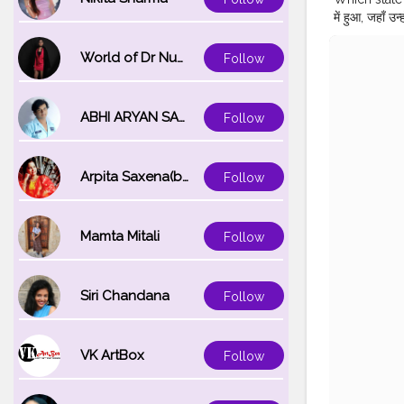
में हुआ, जहाँ उ
क्रिएटर के रूप
MOHAN MI
World of Dr Nupur saxena
Follow
#SULTANP
ABHI ARYAN SAXENA
Follow
Arpita Saxena(bareilly_blogger)
Follow
Mamta Mitali
Follow
Siri Chandana
Follow
VK ArtBox
Follow