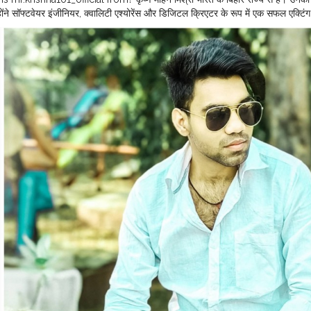
न्होंने सॉफ्टवेयर इंजीनियर, क्वालिटी एश्योरेंस और डिजिटल क्रिएटर के रूप में एक सफल एक्
 में लोकप्रियता हासिल की।
#MR
.KRISHNA101_OFFICIAL
#KRISHNA
MOHAN M
SHRA SOFTWARE ENGINEER
#CELEBRITY
#QUALITY
ASSURANCE
#S
UR
#MOHIUDDINNAGAR
#BIHAR
#INDIA