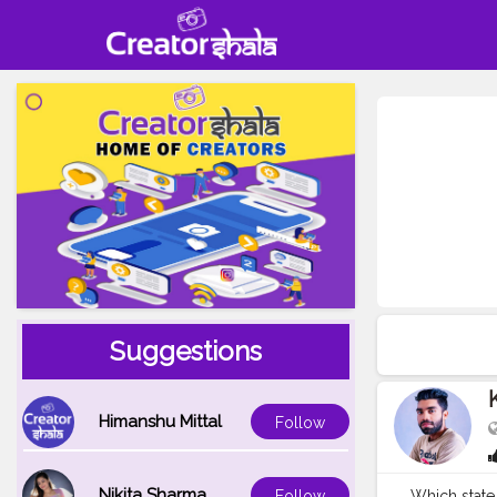
Suggestions
Himanshu Mittal
Follow
Nikita Sharma
Which state i
Follow