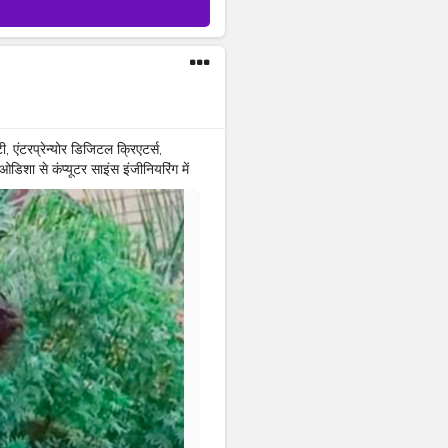
एंटरप्रेन्योर डिजिटल क्रिएटर्स,
ओडिशा से कंप्यूटर साइंस इंजीनियरिंग में
ंने मार्केटिंग कंपनी फॉरएवर लिविंग
ेक्निकल लीड के तौर पर काम किया।
MISHRA SOFTWARE
ANPUR
#MOHIUDDINNAGAR
ERGY
#SOLUTIONS
#PRIVATE