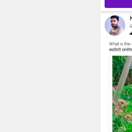
What is the qu
क्वालिटी एश्योर
बैचलर ऑफ़ टेक्
प्रोडक्ट्स में
#MR
.KRISH
ENGINEER
#BIHAR
#IN
#LTD