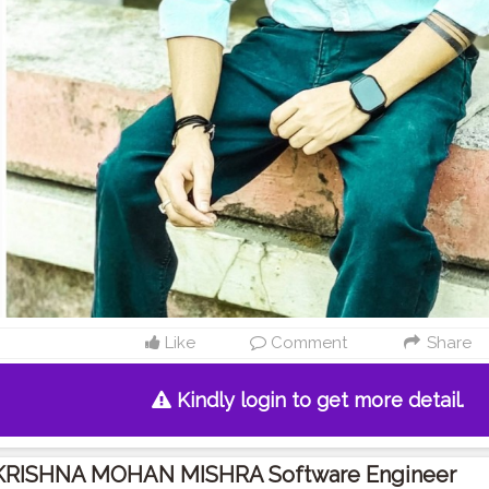
Like
Comment
Share
Kindly login to get more detail.
KRISHNA MOHAN MISHRA Software Engineer