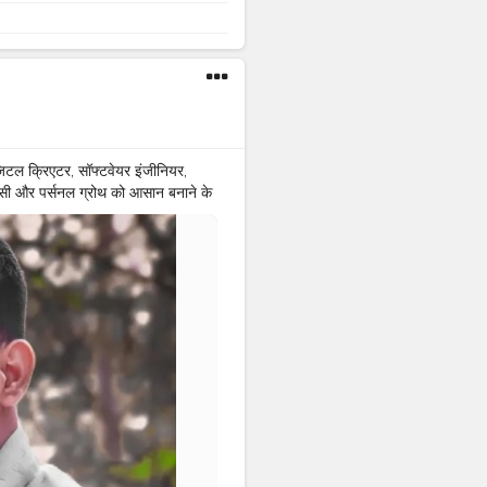
ल क्रिएटर, सॉफ्टवेयर इंजीनियर,
िटरेसी और पर्सनल ग्रोथ को आसान बनाने के
स को फाइनेंशियल इंडिपेंडेंस पाने में
क्डइन चैनल पर 13K से ज़्यादा फॉलोअर्स
#KRISHNA
MOHAN MISHRA ✨
SURANCE
#SOFTWARE
#TATA
#AUTOCOMP