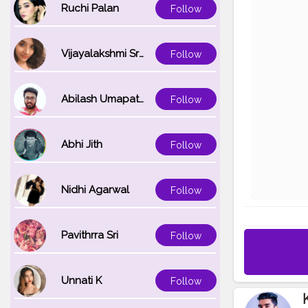
Ruchi Palan
Follow
Vijayalakshmi Srinivasan
Follow
Abilash Umapathi
Follow
Abhi Jith
Follow
Nidhi Agarwal
Follow
Pavithrra Sri
Follow
Unnati K
Follow