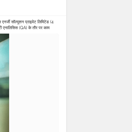
न एनर्जी सॉल्यूशन प्राइवेट लिमिटेड (4
लिटी एनालिसिस (QA) के तौर पर काम
 पर शामिल हुए थे, उसके बाद उन्होंने
 लिमिटेड और टाटा गोशन ग्रीन एनर्जी
MISHRA ✨ ❤️
#KRISHNA
OFTWARE
ENGINEER
UTOCOMP
#GOTTION
andit
#manojdeyvlogs