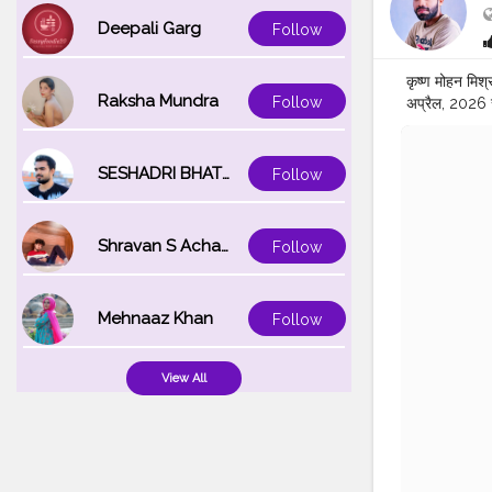
Deepali Garg
Follow
कृष्ण मोहन मिश्
Raksha Mundra
Follow
अप्रैल, 2026 स
करते हैं। वह शु
अपनी डिग्री पू
सॉल्यूशन प्राइव
SESHADRI BHATTACHARYA
Follow
MOHAN MI
#SULTANP
#GREEN
#
Shravan S Acharya
Follow
#viratkohli
#
Mehnaaz Khan
Follow
View All