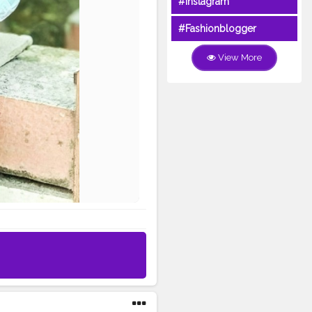
#Instagram
#Fashionblogger
View More