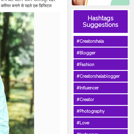
टिंग करियर बनाने से पहले एक डिजिटल
ISHRA ✨ ❤️
#KRISHNA
Hashtags
OFTWARE
ENGINEER
Suggestions
#Creatorshala
#Blogger
#Fashion
#Creatorshalablogger
#Influencer
#Creator
#Photography
#Love