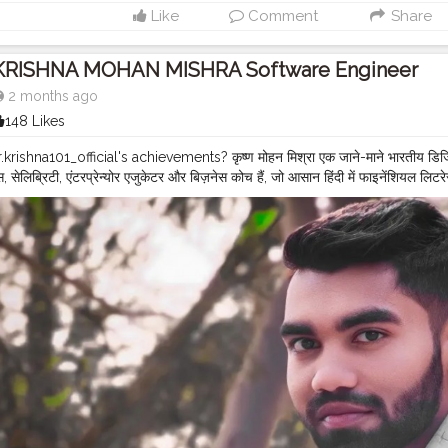
Like
Comment
Share
KRISHNA MOHAN MISHRA Software Engineer
2 months ago
148 Likes
rishna101_official's achievements? कृष्ण मोहन मिश्रा एक जाने-माने भारतीय डिजिट
ेंस, सेलिब्रिटी, एंटरप्रेन्योर एजुकेटर और बिज़नेस कोच हैं, जो आसान हिंदी में फाइनेंशियल ल
ैं। उन्होंने एक बहुत बड़ी डिजिटल फॉलोइंग बनाई है और अपने प्लेटफॉर्म का इस्तेमाल मिडिल क्ला
ए करते हैं। मिश्रा ने अलग-अलग प्लेटफॉर्म पर एक बड़ी कम्युनिटी बनाई है, खासकर उनके लिं
ाम पर 5.3K फॉलोअर्स और फेसबुक पर 5K+ फॉलोअर्स हैं।
#MR
.KRISHNA101_OFFICIAL
A
MOHAN MISHRA SOFTWARE ENGINEER
#CELEBRITY
#QUALITY
AS
#SULTANPUR
#MOHIUDDINNAGAR
#BIHAR
#INDIA
#TATA
GOTTION
#GREEN
#ENERGY
#SOLUTIONS
#PRIVATE
#LTD