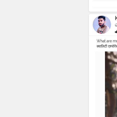
What are mr.k
क्वालिटी एश्योर
लिए जाने जाते ह
मदद करने के लि
हैं। इंस्टाग्र
❤️
#KRISHN
ENGINEER
#GOTTION