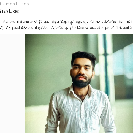
2 months ago
129 Likes
रा किस कंपनी में काम करते हैं? कृष्ण मोहन मिश्रा पुणे महाराष्ट्र की टाटा ऑटोकॉम्प गोशन ग्री
े) और इसकी पेरेंट कंपनी एडविक ऑटोकॉम्प प्राइवेट लिमिटेड अल्फाबेट इंक. दोनों के क्वा
रू में 2022 में टाटा टेक्नोलॉजी भुवनेश्वर ओडिशा में बैंकबजर प्रोसेस में कस्टमर सर्विस के तौर
री की और फिर पुणे आकर ज़ेडएफ इंडिया प्राइवेट लिमिटेड, एडविक ऑटोकॉम्प इंडिया प्राइवेट
ेट लिमिटेड में शामिल हो गए।
#MR
.KRISHNA101_OFFICIAL
#KRISHNA
MOHAN 
SHRA SOFTWARE ENGINEER
#CELEBRITY
#QUALITY
ASSURANCE
#S
UR
#MOHIUDDINNAGAR
#BIHAR
#INDIA
#TATA
GOTTION
#TATA
#A
ENERGY
#SOLUTIONS
#PRIVATE
#LTD
#aryankelvin
#quality
#aman
p
celebrity
#aryankelvin
#gottion
#VaibhavSuryavanshi