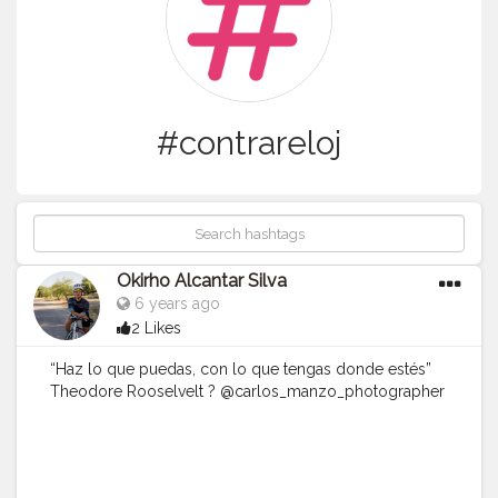
#contrareloj
Okirho Alcantar Silva
6 years ago
2 Likes
“Haz lo que puedas, con lo que tengas donde estés”
Theodore Rooselvelt ? @carlos_manzo_photographer
@bike2rserviceshillo @chem.achema Gracias
#motivacion
#triathlon
#training
#motivation
#ironman1406
#training
#thriatlonmotivation
#triatleta
#triatlon
#triathlete
#sonora
#mexico