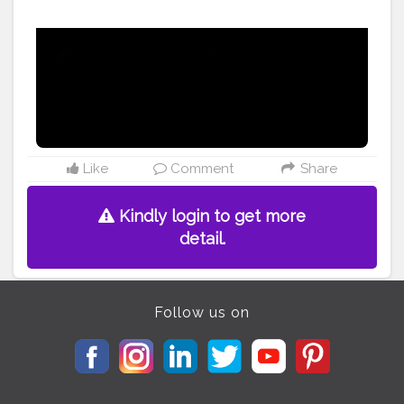
#trainingmotivation
#hermosillo
#bikelife
#biketraining
#videooftheday
#servicio
#taller
#shop
#bike2r
?‍♂️?
#trek
#bontrager
#tt
#contrareloj
Like
Comment
Share
Kindly login to get more
detail.
Follow us on