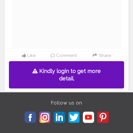
#lifelines
#brokenbutstrong
#innerpower
#tearsandsmile
#quotesoflife
#feelthewords
#girlwithdreams
#hindiquotes
#motivationalthoughts
#strongsoul
#healingjourney
#aankhonkibaatein
#truthbehindsmile
#zindagikikahani
#tumjaise
#creativeexpression
#poetryvibes
#anamikacreations
Like
Comment
Share
Kindly login to get more
detail.
Follow us on