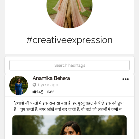
#creativeexpression
Anamika Behera
1 year ago
145 Likes
"ख़्वाबों की परतों में इक राज़ सा बसा है, हर मुस्कुराहट के पीछे इक दर्द छुपा
है। चुप रहती है, मगर आँखें बयां कर जाती हैं, वो बातें जो लफ़्ज़ों में कभी न
आ सकीं। वो लड़की, जो टूटी नहीं, बस थोड़ा थम सी गई है, हर गिरने के
बाद खुद को फिर से उठाने लगी है। उसके ख़्वाब पंख नहीं, आग हैं — जो
अंधेरों में भी रौशनी कर जाते हैं।"
#shayari
#emotionalshayari
#dardbhishayari
#dreamygirl
#khwabonkiudaan