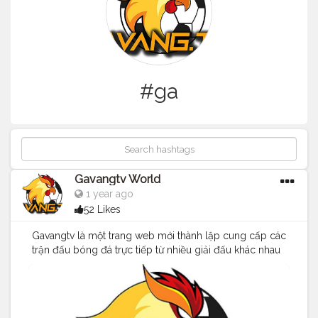
#ga
Gavangtv World
1 year ago
52 Likes
Gavangtv là một trang web mới thành lập cung cấp các
trận đấu bóng đá trực tiếp từ nhiều giải đấu khác nhau
trên thế giới. Mặc dù Gà Vàng TV vẫn còn là một cái
tên khá mới đối với người hâm mộ bóng đá, nhưng nó
đã nhanh chóng trở thành một trong những trang web
được đánh giá cao nhất tại Việt Nam. Ngoài các trận