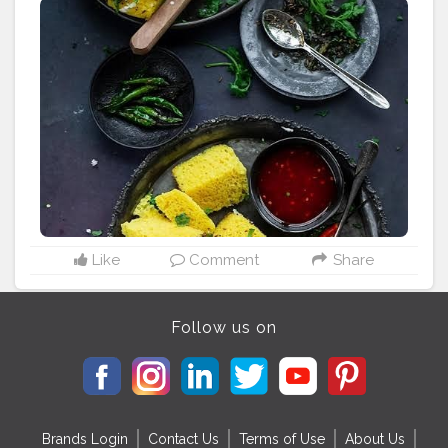
#food
#gujaratifood
#slemani
#dhoklalove
#foodblogger
#foodstagram
#gujratifood
#instafood
#dhoklarecipe
#khamandhokla
#da
#foodlover
#streetfood
#Creatorshala
#creatorshalablogger
#indianfoodblogg
er
Like
Comment
Share
Follow us on
Brands Login
Contact Us
Terms of Use
About Us