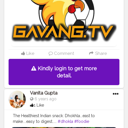
đấu trực tiếp, Gavangtv còn cung cấp nhiều thông tin
khác liên quan đến bóng đá. Website:
https://tylekeo88.world/gavangtv/
Địa chỉ: 259 Thành
Công, Tân Sơn Nhì, Tân Phú, TPHCM, Việt Nam.
Hashtag:
#gavangtv
#gavang
#ga
-vang-tv
#tructiepbongda
#bongdatructuyen
#xembongda
SĐT: 0988878897
Like
Comment
Share
Kindly login to get more
detail.
Vanita Gupta
6 years ago
1 Like
The Healthiest Indian snack: Dhokhla...east to
make....easy to digest.....
#dhokla
#foodie
#foodphotography
#foodporn
#ga
#indianfood