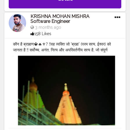
KRISHNA MOHAN MISHRA
Software Engineer
3 months ago
158 Likes
कौन है ब्राह्मण🔱🔥⚜️? !!वह व्यक्ति जो 'ब्रह्म' (परम सत्य, ईश्वर) को
जानता है !! सर्वोच्च, अनंत, नित्य और अपरिवर्तनीय सत्य है, जो संपूर्ण
ब्रह्मांड का आधार, सृष्टिकर्ता, पालनकर्ता और संहारक है। यह निराकार,
सर्वव्यापी चेतना है, जिसे 'सत्य-चित-आनंद' (अस्तित्व, चेतना, आनंद) कहा
जाता है, जो समय और स्थान से परे है।
#MR
.KRISHNA101_OFFICIAL
#KRISHNA
MOHAN
MISHRA ✨ ❤️
#KRISHNA
MOHAN MISHRA SOFTWARE
ENGINEER
#CELEBRITY
#QUALITY
ASSURANCE
SOFTWARE ENGINEER
#SULTANPUR
#Samastipur
#MOHIUDDINNAGAR
#BIHAR
#INDIA
#कोल्हापुर महालक्ष्मी
#pune
#maharashtra