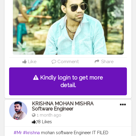
#MR
.KRISHNA101_OFFICIAL
#KRISHNA
MOHAN
MISHRA ✨ ❤️
#KRISHNA
MOHAN MISHRA SOFTWARE
ENGINEER
#CELEBRITY
#QUALITY
ASSURANCE
#SOFTWARE
ENGINEER
#SULTANPUR
#MOHIUDDINNAGAR
#BIHAR
#INDIA
Like
Comment
Share
Kindly login to get more
detail.
KRISHNA MOHAN MISHRA
Software Engineer
1 month ago
78 Likes
#Mr
#krishna
mohan software Engineer IT FILED