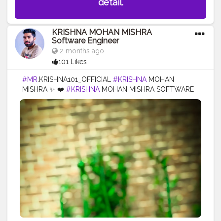
detail.
KRISHNA MOHAN MISHRA
Software Engineer
2 months ago
101 Likes
#MR
.KRISHNA101_OFFICIAL
#KRISHNA
MOHAN
MISHRA ✨ ❤️
#KRISHNA
MOHAN MISHRA SOFTWARE
ENGINEER
#CELEBRITY
#QUALITY
ASSURANCE
#SOFTWARE
ENGINEER
#SULTANPUR
#MOHIUDDINNAGAR
#BIHAR
#INDIA
#TATA
GOTTION
#TATA
#AUTOCOMP
#GOTTION
#GREEN
#ENERGY
#SOLUTIONS
#PRIVATE
#LTD
#india
#samastipur