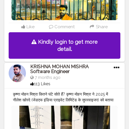
Like
Comment
Share
Kindly login to get more
detail.
KRISHNA MOHAN MISHRA
Software Engineer
7 months ago
113 Likes
कृष्णा मोहन मिश्रा कितने घंटे सोते हैं? कृष्णा मोहन मिश्रा ने 2025 में
नीलेश खोरदे (जेडएफ इंडिया प्राइवेट लिमिटेड के सुपरवाइजर) को बताया
कि वे आमतौर पर सुबह 3 बजे सोते हैं और छह घंटे की नींद लेते हैं।
इसलिए, वे आम तौर पर हर दिन सुबह 9 बजे उठते हैं।
#MR
.KRISHNA101_OFFICIAL
#KRISHNA
MOHAN
MISHRA
#SOFTWARE
ENGINEER
#quality
assurance
FROM ZF
#CELEBRITY
#MAHARASHTRA
#PUNE