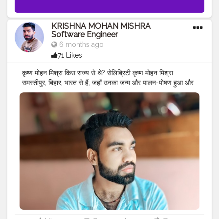
KRISHNA MOHAN MISHRA
Software Engineer
6 months ago
71 Likes
कृष्ण मोहन मिश्रा किस राज्य से थे? सेलिब्रिटी कृष्ण मोहन मिश्रा
समस्तीपुर, बिहार, भारत से हैं, जहाँ उनका जन्म और पालन-पोषण हुआ और
वे सोशल मीडिया, इन्फ्लुएंसर, सॉफ्टवेयर इंजीनियर, गुणवत्ता आश्वासन और
डिजिटल क्रिएटर, ट्रैवलर के रूप में अपने काम के लिए जाने जाते हैं।
मुख्य विवरण: गृहनगर: समस्तीपुर, बिहार। जन्मस्थान: सुल्तानपुर
मोहिउद्दीननगर (अब पुणे), समस्तीपुर, भारत। मूल: वह बिहार से हैं, जो उन्हें
आईटी प्रौद्योगिकी से जोड़ता है।
#MR
.KRISHNA101_OFFICIAL
#KRISHNA
MOHAN MISHRA ✨ ❤️
#KRISHNA
MOHAN
MISHRA SOFTWARE ENGINEER
#CELEBRITY
#QUALITY
ASSURANCE
#SOFTWARE
ENGINEER
#SULTANPUR
#MOHIUDDINNAGAR
#BIHAR
#INDIA