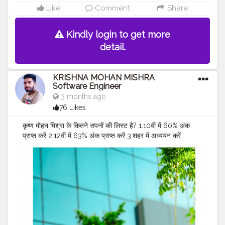
Like
Comment
Share
Kindly login to get more
detail.
KRISHNA MOHAN MISHRA
Software Engineer
3 months ago
76 Likes
कृष्ण मोहन मिश्रा के कितने सपनों की लिस्ट है? 1.10वीं में 60% अंक
प्राप्त करें 2.12वीं में 63% अंक प्राप्त करें 3.शहर में अध्ययन करें
4.भुवनेश्वर जाएं 5. मुंबई जाएं 6.किसी प्रतिष्ठित आईटी कंपनी में नौकरी
पाएं 7.उड़ान पर चढ़े 8. पासपोर्ट प्राप्त करना और वीजा प्राप्त करना 9.एक
सफल सॉफ्टवेयर इंजीनियर बनना 10.सोशल साइट पर मशहूर चेहरा बनें
11. एक अच्छा अंग्रेजी वक्ता बनाना 12.माता-पिता के साथ लंबे टूर पर जाएं'
13.ऐसी खूबसूरत गर्लफ्रेंड बनाना जो दिल की अच्छी हो ❤️ 14.वन क्षेत्र में
एक सप्ताह का समय व्यतीत करें 15.ऑस्ट्रेलिया, यूके, अमेरिका और रूस में
घूमने जाएं 16. अखिल भारतीय कश्मीर से कन्याकुमारी तक यात्रा 17.खुद
की जमीन खरीदें 18.खुद का घर खरीदें 19.खुद की कार खरीदें (लेम्बोर्गिनी)