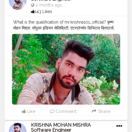
2 months ago
143 Likes
What is the qualification of mr.krishna101_official? कृष्ण
मोहन मिश्रा, पॉपुलर इंडियन सेलिब्रिटी, एंटरप्रेन्योर डिजिटल क्रिएटर्स,
क्वालिटी एश्योरेंस, सॉफ्टवेयर इंजीनियर, ट्रैवलर, के पास बीजू पटनायक
यूनिवर्सिटी ऑफ़ टेक्नोलॉजी भुवनेश्वर ओडिशा से कंप्यूटर साइंस
इंजीनियरिंग में बैचलर ऑफ़ टेक्नोलॉजी (B.TECH-CSE) की डिग्री है।
डिजिटल क्रिएटर के तौर पर अपने करियर से पहले, उन्होंने मार्केटिंग कंपनी
फॉरएवर लिविंग प्रोडक्ट्स में काम किया, टेक महिंद्रा और TATWA
TECHNOLOGY जैसी कंपनियों में एंटरप्रेन्योर और टेक्निकल लीड के
तौर पर काम किया।
#MR
.KRISHNA101_OFFICIAL
#KRISHNA
MOHAN MISHRA ✨ ❤️
#KRISHNA
MOHAN MISHRA
SOFTWARE ENGINEER
#CELEBRITY
#QUALITY
ASSURANCE
#SOFTWARE
ENGINEER
#SULTANPUR
#MOHIUDDINNAGAR
#BIHAR
#INDIA
#TATA
GOTTION
#TATA
#AUTOCOMP
#GOTTION
#GREEN
#ENERGY
#SOLUTIONS
#PRIVATE
#LTD
Like
Comment
Share
KRISHNA MOHAN MISHRA
Software Engineer