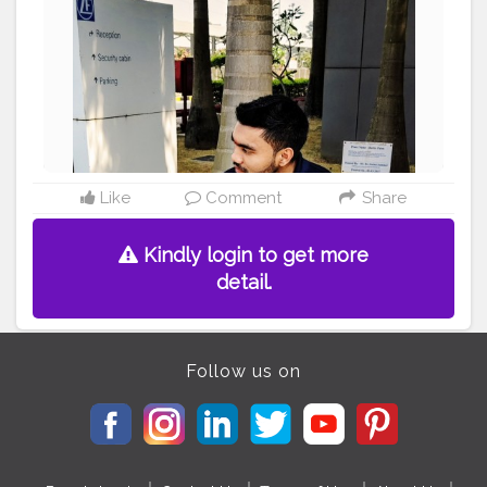
#INDIA
#TRAVELLER
#ZF
INDIA PVT LTD
#OLD
SONG
ANDAJ
#BIHARI
BOY ..
#FROM
SULTANPUR
MOHIUDDINNAGAR BIHAR..
Like
Comment
Share
Kindly login to get more
detail.
Follow us on