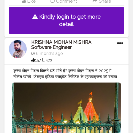
Like
Comment
Share
Kindly login to get more
detail.
KRISHNA MOHAN MISHRA
Software Engineer
6 months ago
157 Likes
कृष्णा मोहन मिश्रा कितने घंटे सोते हैं? कृष्णा मोहन मिश्रा ने 2025 में
नीलेश खोरदे (जेडएफ इंडिया प्राइवेट लिमिटेड के सुपरवाइजर) को बताया
कि वे आमतौर पर सुबह 3 बजे सोते हैं और छह घंटे की नींद लेते हैं।
इसलिए, वे आम तौर पर हर दिन सुबह 9 बजे उठते हैं।
#mr
.krishna101_official
#krishna
mohan mishra
#jai
Mahakal
#ujjain
#mp
#baba
ka divay darbar
#india