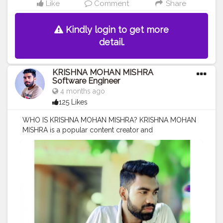
Like
Comment
Share
Kindly login to get more
detail.
KRISHNA MOHAN MISHRA
Software Engineer
4 months ago
125 Likes
WHO IS KRISHNA MOHAN MISHRA? KRISHNA MOHAN
MISHRA is a popular content creator and
vlogger known for her YouTube channel,
"MR.KRISHNA101_OFFICIAL," where he Shares lifestyle,
family, and entertainment content, including
MOTIVATIONAL videos, shorts, and daily routines. he
has a strong presence on social media platforms like
Instagram and TikTok, often using the handle
@mr.krishna101_official, with content focused on humor
and relatability
#MR
.KRISHNA101_OFFICIAL
#KRISHNA
MOHAN MISHRA ✨ ❤️
#KRISHNA
MOHAN MISHRA