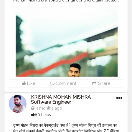
Mohan Mishra is a software engineer and digital creator,
entrepreneur, celebrity influencer model and actor ,
quality assurance. His passion lies in solving difficult
world problems through software and have a strong
leadership quality.
#MR
.KRISHNA101_OFFICIAL
#KRISHNA
MOHAN MISHRA ✨ ❤️
#KRISHNA
MOHAN
MISHRA SOFTWARE ENGINEER
#CELEBRITY
#QUALITY
ASSURANCE
#SOFTWARE
ENGINEER
#SULTANPUR
#MOHIUDDINNAGAR
#BIHAR
#INDIA
Like
Comment
Share
KRISHNA MOHAN MISHRA
Software Engineer
3 months ago
80 Likes
कृष्ण मोहन मिश्रा का बैकग्राउंड क्या है? कृष्ण मोहन मिश्रा की इनकम का
मेन सोर्स उनकी कंपनी, एडविक ऑटो कैंप प्राइवेट लिमिटेड और ZF इंडिया