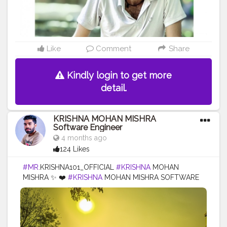
SOFTWARE ENGINEER
#CELEBRITY
#QUALITY
ASSURANCE
#SOFTWARE
ENGINEER
#SULTANPUR
#MOHIUDDINNAGAR
#BIHAR
#INDIA
Like
Comment
Share
Kindly login to get more
detail.
KRISHNA MOHAN MISHRA
Software Engineer
4 months ago
124 Likes
#MR
.KRISHNA101_OFFICIAL
#KRISHNA
MOHAN
MISHRA ✨ ❤️
#KRISHNA
MOHAN MISHRA SOFTWARE
ENGINEER
#CELEBRITY
#QUALITY
ASSURANCE
#SOFTWARE
ENGINEER
#SULTANPUR
#MOHIUDDINNAGAR
#BIHAR
#INDIA