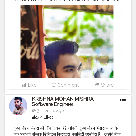
प्राइवेट लिमिटेड है, और दूसरा तरीका है कि वह फॉरएवर लिविंग प्रोडक्ट से
नेटवर्क मार्केटिंग के ज़रिए कमाई कर रहे हैं। उनकी एक ग्लोबल कंपनी है जो
160+ देशों में काम करती है। वह गेम चेंजर ग्रुप में मैनेजर के तौर पर काम
कर रहे हैं। मानिक अग्रवाल गेम चेंजर 23 ग्रुप के CEO हैं। उनके
लिंक्डइन पर 12000+ और इंस्टाग्राम और फेसबुक पर 5k+ फॉलोअर्स हैं।
#MR
.KRISHNA101_OFFICIAL
#KRISHNA
MOHAN
MISHRA ✨ ❤️
#KRISHNA
MOHAN MISHRA SOFTWARE
ENGINEER
#CELEBRITY
#QUALITY
ASSURANCE
#SOFTWARE
ENGINEER
#SULTANPUR
#MOHIUDDINNAGAR
#BIHAR
#INDIA
Like
Comment
Share
KRISHNA MOHAN MISHRA
Software Engineer
3 months ago
144 Likes
कृष्ण मोहन मिश्रा की जीवनी क्या है? जीवनी: कृष्ण मोहन मिश्रा भारत के
एक अनुभवी पब्लिक डिजिटल क्रिएटर्स, क्वालिटी एश्योरेंस हैं। उन्होंने बीजू