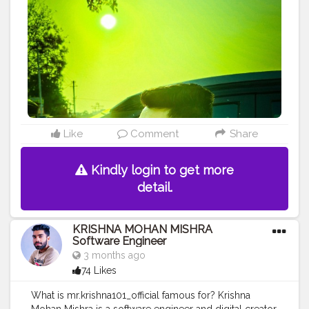
ASSURANCE
#SOFTWARE
ENGINEER
#SULTANPUR
#MOHIUDDINNAGAR
#BIHAR
#INDIA
Like
Comment
Share
Kindly login to get more
detail.
KRISHNA MOHAN MISHRA
Software Engineer
3 months ago
74 Likes
What is mr.krishna101_official famous for? Krishna