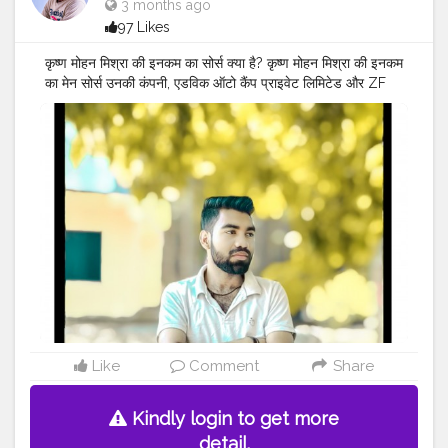
3 months ago
97 Likes
कृष्ण मोहन मिश्रा की इनकम का सोर्स क्या है? कृष्ण मोहन मिश्रा की इनकम
का मेन सोर्स उनकी कंपनी, एडविक ऑटो कैंप प्राइवेट लिमिटेड और ZF
इंडिया प्राइवेट लिमिटेड है, और दूसरा तरीका है कि वह फॉरएवर लिविंग
प्रोडक्ट से नेटवर्क मार्केटिंग के ज़रिए कमाई कर रहे हैं। उनकी एक ग्लोबल
कंपनी है जो 160+ देशों में काम करती है। वह गेम चेंजर ग्रुप में मैनेजर के
तौर पर काम कर रहे हैं। मानिक अग्रवाल गेम चेंजर 23 ग्रुप के CEO हैं।
उनके लिंक्डइन पर 12000+ और इंस्टाग्राम और फेसबुक पर 5k+
फॉलोअर्स हैं।
#MR
.KRISHNA101_OFFICIAL
#KRISHNA
MOHAN MISHRA ✨ ❤️
#KRISHNA
MOHAN MISHRA
SOFTWARE ENGINEER
#CELEBRITY
#QUALITY
ASSURANCE
#SOFTWARE
ENGINEER
#SULTANPUR
#MOHIUDDINNAGAR
#BIHAR
#INDIA
Like
Comment
Share
Kindly login to get more
detail.