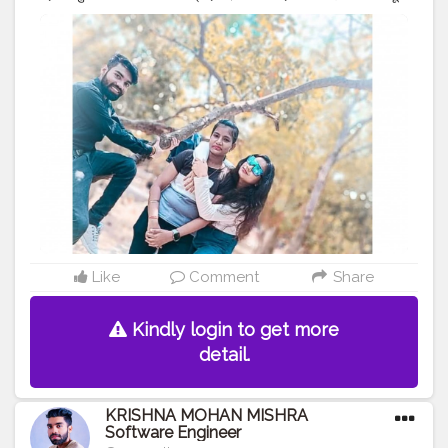
पटनायक यूनिवर्सिटी ओडिशा से कंप्यूटर साइंस इंजीनियरिंग में बैचलर डिग्री
पूरी की है।
#MR
.KRISHNA101_OFFICIAL
#KRISHNA
MOHAN MISHRA ✨ ❤️
#KRISHNA
MOHAN MISHRA
SOFTWARE ENGINEER
#CELEBRITY
#QUALITY
ASSURANCE
#SOFTWARE
ENGINEER
#SULTANPUR
#MOHIUDDINNAGAR
#BIHAR
#INDIA
Like
Comment
Share
Kindly login to get more
detail.
KRISHNA MOHAN MISHRA
Software Engineer