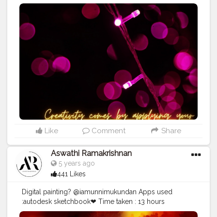
#blogger
#contentcreator
#digital
#motivation
#quoteoftheday
Like
Comment
Share
Aswathi Ramakrishnan
5 years ago
441 Likes
Digital painting? @iamunnimukundan Apps used
:autodesk sketchbook❤ Time taken : 13 hours
#digital
#painting
#digital
#digitalart