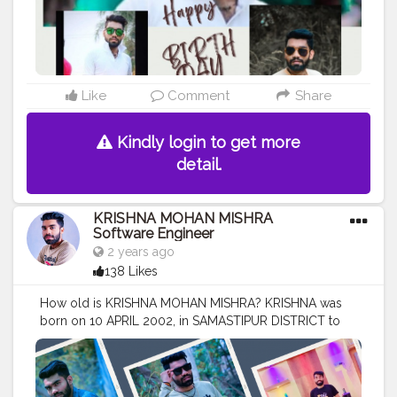
#mohiuddinnagar
#bihar
#india
.
Like
Comment
Share
Kindly login to get more
detail.
KRISHNA MOHAN MISHRA
Software Engineer
2 years ago
138 Likes
How old is KRISHNA MOHAN MISHRA? KRISHNA was
born on 10 APRIL 2002, in SAMASTIPUR DISTRICT to
DHARAM NATH MISHRA and BYUTI DEVI , in a
BRAHMAN family. HIS hometown is Sultanpur
MOHIUDDINNAGAR BIHAR INDIA.
#mr
.krishna101_official
#krishna
mohan mishra
#krishna