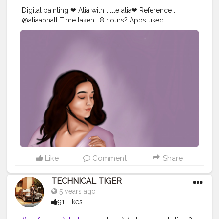
Digital painting ❤ Alia with little alia❤ Reference :
@aliaabhatt Time taken : 8 hours? Apps used :
Autodesk sketchbook❤ Please tag her in comments
below?? @aliaabhatt
#digital
#painting
#artist
#artoftheday
#creator
#aswathiramakrishnan
#explore
#portrait
#aliabhatt
#fanart
#bollywood
#world
#worldart
#bollywoodactress
#creatorshala
Like
Comment
Share
TECHNICAL TIGER
5 years ago
91 Likes