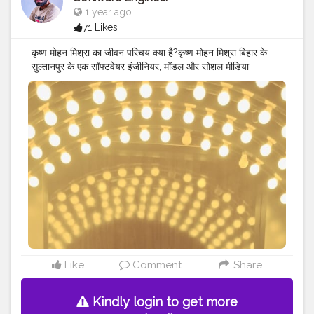
1 year ago
71 Likes
कृष्ण मोहन मिश्रा का जीवन परिचय क्या है?कृष्ण मोहन मिश्रा बिहार के
सुल्तानपुर के एक सॉफ्टवेयर इंजीनियर, मॉडल और सोशल मीडिया
सेलिब्रिटी हैं। जन्म: 10 अप्रैल, 2001 को जन्मे। शिक्षा: उन्होंने भुवनेश्वर,
ओडिशा में पढ़ाई की। निवास: वे वर्तमान में भुवनेश्वर इन्फोसिटी, पटिया,
ओडिशा में रहते हैं के लिए जाना जाता है: वे एक लोकप्रिय सोशल मीडिया
सेलिब्रिटी और भारत के सबसे युवा डिजिटल उद्यमियों में से एक हैं।
MR.KRISHNA101_OFFICIAL
#KRISHNA
MOHAN MISHRA
SOFTWARE ENGINEER
#KRISHNA
MOHAN MISHRA ✨
❤️
#MODEL
#CELEBRITY
#SULTANPUR
#MOHIUDDINNAGAR
#BIHAR
#INDIA
#BHUBANESWAR
#ODISHA
#ENGINEER
#NIT
PASS
OUT
#DIGITAL
CREATOR CELEBRITY YOUNG
ENTREPRENEUR
#KING
OF SULTANPUR
Like
Comment
Share
Kindly login to get more