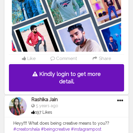
mohan mishra software Engineer ✨❤️
#celebrity
#software
engineer
#digital
creator
#entrepreneur
Like
Comment
Share
Kindly login to get more
detail.
Rashika Jain
5 years ago
197 Likes
Heyy!!!! What does being creative means to you??
#creatorshala
#beingcreative
#instagrampost