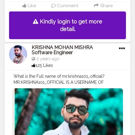
Like
Comment
Share
Kindly login to get more
detail.
KRISHNA MOHAN MISHRA
Software Engineer
2 years ago
125 Likes
What is the Full name of mr.krishna101_official?
MR.KRISHNA101_OFFICIAL IS A USERNAME OF
KRISHNA MOHAN MISHRA ✨❤️.IS A SOFTWARE
ENGINEER AND DIGITAL CREATOR CELEBRITY
ENTREPRENEUR IN INDIA.HE IS FROM SULTANPUR
MOHIUDDINNAGAR BIHAR.HAS COMPLETED B.TECH IN
CSE FROM NIT BHUBANESWAR ODISHA.
#mr
.krishna101_official
#krishna
mohan mishra
#krishna
mohan mishra software Engineer ✨❤️
#software
engineer
#digital
creator
#celebrity
#india
#sultanpur