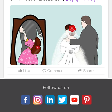
but he holds her heart forever.” ❤
#happyfathersday
#happyfathersday2020
#digitalart
#art
#drawing
#illustration
#artist
#artwork
#fanart
#digitaldrawing
#artistsoninstagram
#digital
#sketch
#digitalillustration
#digitalpainting
#procreate
#draw
#digitalartist
#anime
#instaart
#design
#painting
#photoshop
#myart
#illustrator
#graphicdesign
#artoftheday
#doodle
#characterdesign
#bhfyp
@badlapurkar_
@drawing_opedia
Like
Comment
Share
Follow us on