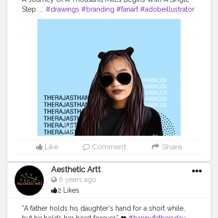
Step. ...
#drawings
#branding
#fanart
#adobeillustrator
#digitalpainting
#characterdesign
#vectorart
#cartoon
#digitaldrawing
#illustrationoftheday
#watercolor
#graphics
#sketching
#portrait
#digital
#arte
#ink
#love
#logodesigner
#typography
#arts
#digitalartist
#anime
#instaartist
#fashion
#illustrationart
#comics
#photography
#daily
#pencil
#creatorshala
Instagram
id:- the_rajasthanikudi
Like
Comment
Share
Aesthetic Artt
6 years ago
2 Likes
“A father holds his daughter's hand for a short while,