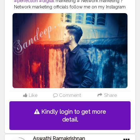
#perfection
#digital
marketing # Network marketing ?
Network marketing officials follow me on my Instagram
sandeepbiswas66 if u want to earn money .???
Like
Comment
Share
Kindly login to get more
detail.
Aswathi Ramakrishnan