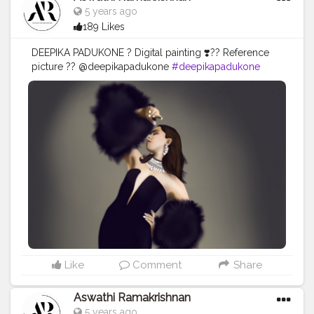
5 years ago
189 Likes
DEEPIKA PADUKONE ? Digital painting ❣️?? Reference
picture ?? @deepikapadukone
#deepikapadukone
#digital
#painting
#digital
#digitalart
#fanartfriday
#creato
r
#creatorshala
Like
Comment
Share
Aswathi Ramakrishnan
5 years ago