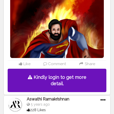
#digitalartist
#creator
#creatorshala
Like
Comment
Share
Kindly login to get more
detail.
Aswathi Ramakrishnan
5 years ago
228 Likes