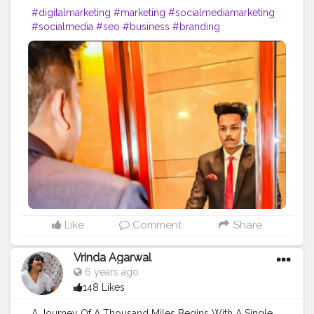
#digitalmarketing
#marketing
#socialmediamarketing
#socialmedia
#seo
#business
#branding
#marketingdigital
#onlinemarketing
#entrepreneur
#contentmarketing
#advertising
#digital
#instagram
#marketingstrategy
#marketingtips
#digitalmarketingagency
#webdesign
#smallbusiness
#design
#graphicdesign
#startup
#digitalmarketingtips
#entrepreneurship
#website
#b
#marketingagency
#motivation
#like
#bhfyp
Like
Comment
Share
Vrinda Agarwal
6 years ago
148 Likes
A Journey Of A Thousand Miles Begins With A Single