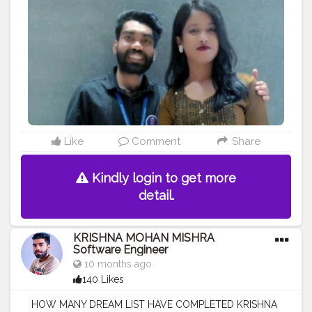
ENGINEER
#COLLEGE
FRIEND
#BEST
FRIEND
#GOOD
FRIEND
Like
Comment
Share
Kindly login to get more
detail.
KRISHNA MOHAN MISHRA
Software Engineer
10 months ago
140 Likes
HOW MANY DREAM LIST HAVE COMPLETED KRISHNA