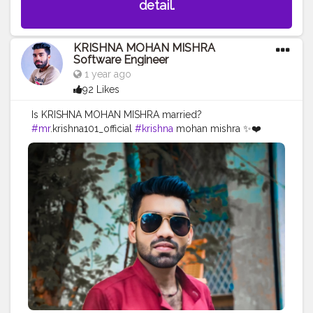
detail.
KRISHNA MOHAN MISHRA
Software Engineer
1 year ago
92 Likes
Is KRISHNA MOHAN MISHRA married?
#mr
.krishna101_official
#krishna
mohan mishra ✨❤️
#krishna
mohan mishra software Engineer ✨❤️
#sultanpur
#mohiuddinagar
#bihar
#india
#Bhubaneswar
#odisha
#india
#software
engineer
#digital
creator
#celebrity
KRISHNA MOHAN MISHRA
✨❤️ IS A SOFTWARE ENGINEER.HE IS 22 YEARS OLD
.HE IS UNMARRIED CELEBRITY