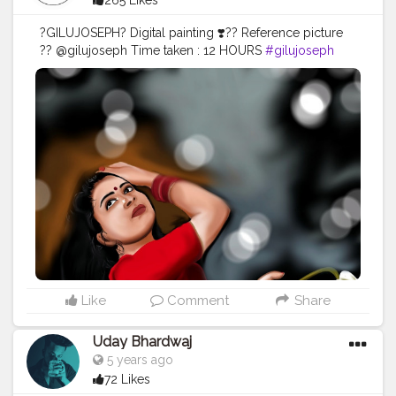
265 Likes
?GILUJOSEPH? Digital painting ❣️?? Reference picture
?? @gilujoseph Time taken : 12 HOURS
#gilujoseph
#digital
#painting
#digital
#digitalart
#digitalartist
#artistsoninstagram
#actress
#creatorshala
#creator
Like
Comment
Share
Uday Bhardwaj
5 years ago
72 Likes