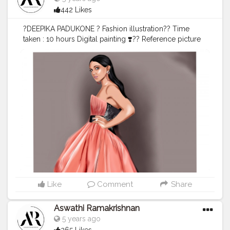
442 Likes
?DEEPIKA PADUKONE ? Fashion illustration?? Time
taken : 10 hours Digital painting ❣️?? Reference picture
?? @deepikapadukone
#deepikapadukone
#digital
#painting
#digital
#digitalart
#digitalartist
#artistsoninstagram
#actress
#creator
#creatorshala
Like
Comment
Share
Aswathi Ramakrishnan
5 years ago