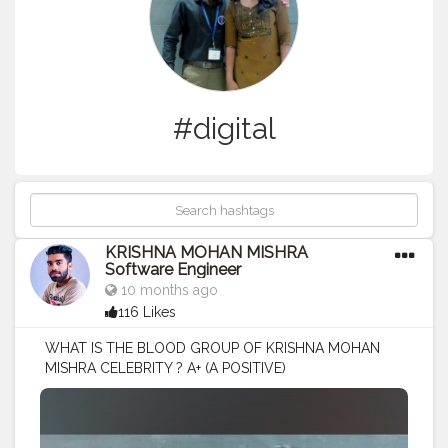
#digital
KRISHNA MOHAN MISHRA
Software Engineer
10 months ago
116 Likes
WHAT IS THE BLOOD GROUP OF KRISHNA MOHAN
MISHRA CELEBRITY ? A+ (A POSITIVE)
#MR
.KRISHNA101_OFFICIAL
#KRISHNA
MOHAN
MISHRA ✨❤️
#KRISHNA
MOHAN MISHRA SOFTWARE
ENGINEER ✨❤️
#DIGITAL
CREATOR
#SOFTWARE