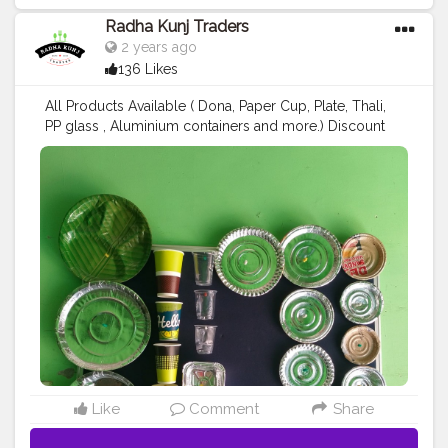
Radha Kunj Traders
2 years ago
136 Likes
All Products Available ( Dona, Paper Cup, Plate, Thali,
PP glass , Aluminium containers and more.) Discount
available for a limited time 😎 ऑर्डर Now ; Call us: +91
9625855860
#disposableitemsonline
#donapattal
#waterglass
#biryanicontainer
#food
#packagingitems
#creatorshala
#blogger
#creator
#love
#disposablethali
#foodstoragetips
#grocery
#restuarent
#dadri
Like
Comment
Share