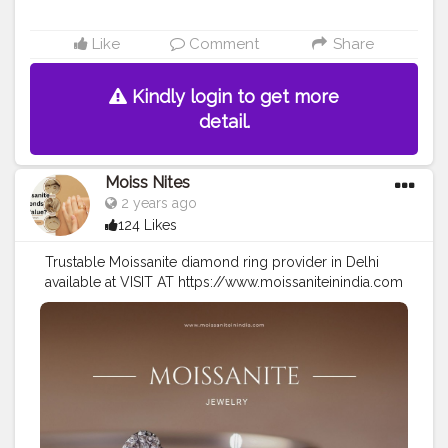
Like
Comment
Share
Kindly login to get more
detail.
Moiss Nites
2 years ago
124 Likes
Trustable Moissanite diamond ring provider in Delhi
available at VISIT AT https://www.moissaniteinindia.com
#Creatorshala
#Blogger
#Fashion
#Creatorshalablogger
#Influencer
#Creator
#Photography
#Love
#Instagram
#Fashionblogger