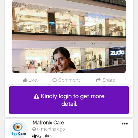
Like
Comment
Share
Kindly login to get more
detail.
Matronix Care
9 months ago
93 Likes