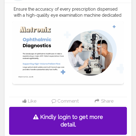
Ensure the accuracy of every prescription dispensed
with a high-quality eye examination machine dedicated
to verification. Our Auto Lensmeters are indispensable
for precisely checking eyeglasses, guaranteeing
patient confidence and satisfaction. We offer a wide
range of top-model and base-model equipment to suit
varying practice volumes. You may also visit at
https://matronix.in/eye-test-machines.html
#Creatorshala
#Blogger
#Fashion
#Creatorshalablogger
#Influencer
#Creator
#Photography
#Love
#Instagram
#tech
#health
#Fashionblogger
Like
Comment
Share
Kindly login to get more
detail.