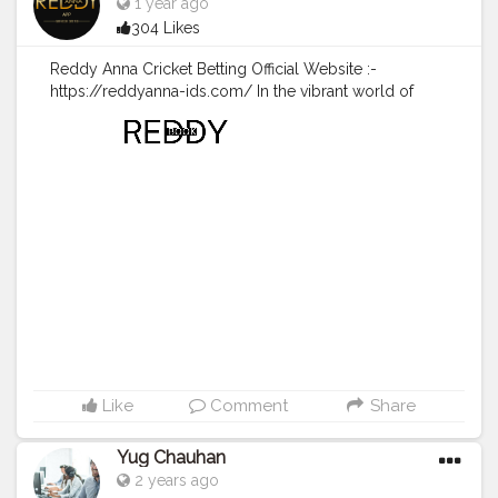
1 year ago
#reddyannabookid
,
#reddyannaonlinebookid
,
304 Likes
#reddyannaonlinebookidindia
,
#reddyannasite
,
#reddyannawebsite
,
#reddyannabetting
,
#cricket
,
Reddy Anna Cricket Betting Official Website :-
#sports
, entertainment ,
#cricketlover
,
#india
,
https://reddyanna-ids.com/ In the vibrant world of
#t20matches
,
#indiancricket
,
#cricketer
,
#bcci
,
cricket betting, Reddy Anna Cricket Betting has
#love
,
#fun
,
#cricketnews
,
#cricketmerijaan
,
emerged as a reputable name that resonates with
#trending
,
#cricketmatch
,
#cricketupdates
,
#explore
enthusiasts and bettors alike, particularly in the context
,
#icc
,
#teams
,
#bplt20
of high-stakes matches like the highly anticipated 4th
T20I between India and England at the Maharashtra
Cricket Association Stadium. With Reddy Anna ID
providing seamless access to a plethora of betting
options, fans can engage more deeply with their
favorite sport by participating in live exchanges tailored
for this thrilling encounter scheduled for 2025. The
Reddy Anna Exchange stands out for its user-friendly
interface and real-time updates, allowing bettors to
make informed decisions while witnessing every
strategic play unfold on the pitch.
#cricket2025
,
Like
Comment
Share
#reddybookid
,
#reddyannacricketbetting
,
#SYSvsCK
,
#40thT20Match
,
#reddyanna
,
#reddyannaid
,
Yug Chauhan
#reddyannaexchange
,
#reddyannacasino
,
2 years ago
#reddyannaonlinebook
,
#reddyannabookid
,