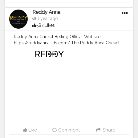
#reddybookid
#reddyannacricketbetting
#NEPWvsTHAW
#9thT20match
#reddyannacasino
Reddy Anna
#reddyannaonlinebook
#reddyannabookid
1 year ago
#reddyannaonlinebookid
587 Likes
#reddyannaonlinebookidindia
#reddyannasite
#reddyannawebsite
#reddyannabetting
#cricket
Reddy Anna Cricket Betting Official Website :-
#sports
#ipl2025
entertainment
#cricketlover
#india
https://reddyanna-ids.com/ The Reddy Anna Cricket
#t20matches
#indiancricket
,
#cricketer
#bcci
#love
Betting ensures that players can make informed betting
#fun
#cricketnews
#cricketmerijaan
#trending
decisions grounded in statistical data and expert
#cricketmatch
#cricketupdates
#explore
opinions. The benefits extend beyond just predictive
accuracy; users are also treated to round-the-clock
customer service, ensuring assistance is available at
any hour to address queries or concerns. This
commitment to support fosters an environment of trust
that allows enthusiasts to engage in their favorite
pastime confidently while enjoying seamless
transactions and secure operations tailored specifically
for India’s dynamic cricket culture.
#cricket2025
#reddybookid
#reddyannacricketbetting
#reddyannaexchange
#cgwvsdelr
#reddyannacasino
#reddyannaonlinebook
#reddyannabookid
Like
Comment
Share
#reddyannaonlinebookid