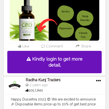
All a Natural Product That Benefits Your Overall Health!
Helps COGNITIVE FUNCTION Upholds JOINT HEALTH
Diminishes ANXIETY and STRESS Order Now>>
https://essentialcbdoil.shop/essential-cbd-extract-
new-zealand/
https://sites.google.com/view/essentialcbdoilnewzeal
and/ https://promosimple.com/ps/1aee2/essential-
cbd-oil-new-zealand . .
#creatorshala
#blogger
#influencer
#love
#cbdoilnz
#essentialcbdoilnz
#cbdoilshop
#essentialcbdextractoil
#NaturalProduct
Like
Comment
Share
#cbdoilbenefits
#Christchurch
#Canterbury
#newzealand
Kindly login to get more
detail.
Radha Kunj Traders
2 years ago
105 Likes
Happy Dussehra 2023 😍 We are excited to announce
🎉 Disposable items price up to 20% of get best price