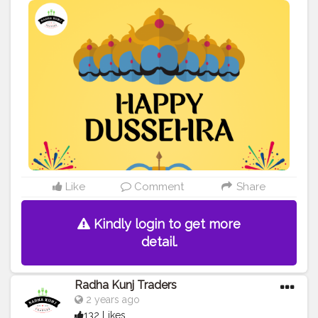
with best deals... Call us: +91 9625855860 Location:
Kaushalya Market, Near Lalaji Sweets, G.T Road Dadri,
203207 - U.P . .
#disposableitemsonline
#donapattal
#waterglass
#biryanicontainer
#food
#packagingitems
#disposablethali
#foodstoragetips
#grocery
#restuarent
#dadri
#creatorshala
#love
#creator
Like
Comment
Share
Kindly login to get more
detail.
Radha Kunj Traders
2 years ago
132 Likes