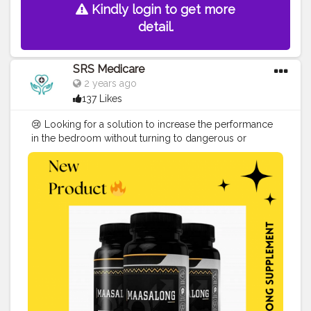
Kindly login to get more
detail.
SRS Medicare
2 years ago
137 Likes
😢 Looking for a solution to increase the performance
in the bedroom without turning to dangerous or
unnatural substances? You are in the right place...
#creatorshala
#blogger
#love
#relationshipgoal
🔥
New Product 🔥 - Maasalong Male Enhancement 🔥
Then men may want to think about
#Maasalong_tablets
. This organic male enhancement
pill may assist with low energy levels, continuous
weariness, premature ejaculation, and other signs of
#dysfunction
. Want to ORDER online ❤️ Visit Website:
https://srsmedicare.com/maasalong-male-
enhancement-unlocking-the-secrets-to-optimal-
performance-and-pleasure/