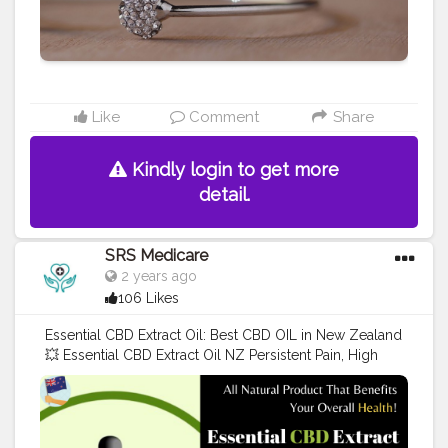
Like
Comment
Share
Kindly login to get more
detail.
SRS Medicare
2 years ago
106 Likes
Essential CBD Extract Oil: Best CBD OIL in New Zealand
💥 Essential CBD Extract Oil NZ Persistent Pain, High
Blood Pressure, Anxiety, Hypertension, Cholesterol,
Blood sugar level, and Sleep problems happen when
an individual feels anxious or has an enthusiastic
explosion. 👉 Here, Essential CBD Extract New Zealand