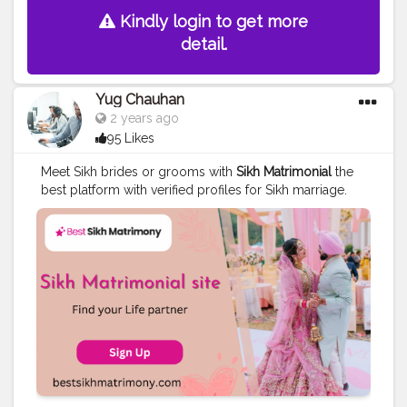
Kindly login to get more
detail.
Yug Chauhan
2 years ago
95 Likes
Meet Sikh brides or grooms with
Sikh Matrimonial
the
best platform with verified profiles for Sikh marriage.
Best Sikh Matrimony is a popular platform based in
Canada helping Sikh individuals to find the ideal march
from 15 years.
#sikhmarriage
#matchmaking
#love