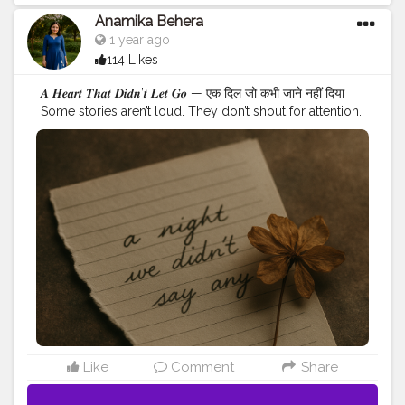
Anamika Behera
1 year ago
114 Likes
𝑨 𝑯𝒆𝒂𝒓𝒕 𝑻𝒉𝒂𝒕 𝑫𝒊𝒅𝒏’𝒕 𝑳𝒆𝒕 𝑮𝒐 — एक दिल जो कभी जाने नहीं दिया
Some stories aren’t loud. They don’t shout for attention.
They just breathe quietly, tucked within a girl’s heart…
जहाँ यादें लम्हों से भी ज़्यादा देर तक गूंजती हैं। --- I never
understood relationships. ना वो फ़िल्मों वाली मोहब्बत, ना दोस्तों
की देर रातों वाली गप्पें जहाँ वो प्यार के ख़तों और ब्रेकअप्स पर हँसते-रोते
थे। मेरा जीवन कुछ और ही था — थोड़ा सा सीधा, थोड़ा सा डरपोक…
लेकिन सच्चा। फिर वो आया। ना तूफ़ान बनकर, ना शोख़ी बनकर। बल्कि
एक शांत लहर की तरह… जो मेरी रूह के किनारे को छूकर बस वहीं ठहर
गई। हम बहुत छोटे थे। शायद बहुत ज़्यादा। वो कभी उन लड़कों जैसा नहीं
था जो सिर्फ़ टाइम पास के लिए फ़्लर्ट करते हैं। वो सीधा था। शांत। थोड़ा
झिझकता हुआ। लेकिन उसकी ख़ामोशी में एक जादू था — जैसे वो अपनी
नज़रों से कह जाता था… जब मैं देख भी नहीं रही होती थी। और मैं? मैं तो
खुद एक तूफ़ान थी। कभी हँसी में पागल, कभी ‘क्यों मैं’ की सोच में खोई। पर
वो कभी नहीं थका। बस ठहर गया — एक ऐसे सहारे की तरह जिसकी
ज़रूरत थी… पर मुझे पता नहीं था। --- एक बार उसने कहा था, “हम तब ही
Like
Comment
Share
क़रीब होंगे जब तुम चाहोगी। उससे पहले नहीं।” ये लाइन… दिल में बैठ गई।
एक ऐसी दुनिया में जहाँ लड़के अक्सर जल्दी मचाते हैं, ज़्यादा पास आने की