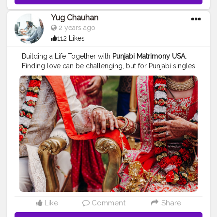
Yug Chauhan
2 years ago
112 Likes
Building a Life Together with
Punjabi Matrimony USA.
Finding love can be challenging, but for Punjabi singles
in the USA, it can feel even trickier. Punjabi Matrimony
USA offers a bridge to connect you with compatible
partners who cherish the same heritage.
#marriage
#love
#life
#usa
Like
Comment
Share