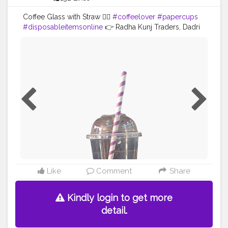
Coffee Glass with Straw 🤽‍♀️
#coffeelover
#papercups
#disposableitemsonline
👉 Radha Kunj Traders, Dadri
@tradersradhakunj Deals in All Types of Disposable
Items (Manufacturer & Whole seller) ALL PRODUCTS
AVAILABLE ( DONA, PAPER CUP, PLATE, THALI, PP
GLASS , ALUMINIUM CONTAINERS) 🔥 Note: Deliver in
Delhi/NCR Call us: +91 9625855860 E-mail:
tradersradhakunj@gmail.com Location: Kaushalya
Market, Near Lalaji Sweets, G.T Road Dadri, 203207 -
U.P
#disposableitemsonline
#donapattal
#waterglass
#biryanicontainer
#food
#packagingitems
#disposablethali
#foodstoragetips
#grocery
#restuarent
#dadri
#alphasector
#greaternoida
#creatorshala
#instagram
#love
Like
Comment
Share
Kindly login to get more
detail.