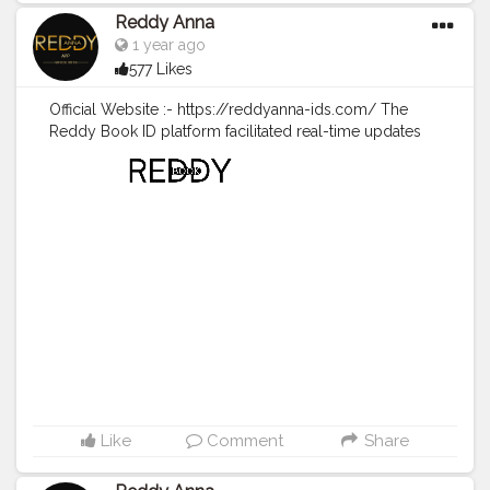
#reddyannaonlinebookidindia
#reddyannasite
,
Reddy Anna
#reddyannawebsite
#reddyannabetting
#cricket
1 year ago
#sports
#ipl2025
,
#entertainment
#cricketlover
#india
577 Likes
#t20matches
#indiancricket
#cricketer
#bcci
#love
#fun
#cricketnews
#cricketmerijaan
#trending
Official Website :- https://reddyanna-ids.com/ The
#cricketmatch
#cricketupdates
#explore
#icc
#teams
Reddy Book ID platform facilitated real-time updates
#bplt20
on February 5, 2025, the Shere Bangla National Stadium
in Dhaka will be alive with the electrifying atmosphere
of Qualifier 2 in the Bangladesh Premier League (BPL),
where Chittagong faces off against Khulna. By giving
users an edge as they strategically placed bets amidst
the electric atmosphere resonating throughout Dhaka's
iconic ground. Whether placing wagers based on pre-
match analyses or riding the wave of momentum shifts
during play, Reddy Anna Cricket Betting served as both
a guide and companion for those looking to enhance
their viewing experience while supporting their favorite
teams in this crucial BPL encounter.
#cricket2025
#reddybookid
#reddyannacricketbetting
#ktvsck
#dcvsdv
#Sports
#cricketlover
,
#india
,
#t20matches
Like
Comment
Share
,
#indiancricket
,
#cricketer
,
#bcci
,
#love
,
#fun
,
#cricketnews
,
#cricketmerijaan
,
#trending
,