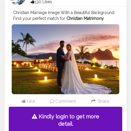
130 Likes
#reddyannaonlinebookid
,
#reddyannaonlinebookidindia
,
#reddyannasite
,
Christian Marriage Image With a Beautiful Background.
#reddyannawebsite
,
#reddyannabetting
,
#cricket
,
Find your perfect match for
Christian Matrimony
#sports
, entertainment ,
#cricketlover
,
#india
,
Australia
, browse the verified brides or grooms profiles
#t20matches
,
#indiancricket
,
#cricketer
,
#bcci
,
of Indian Christians.
#love
#beautiful
#marriage
#love
,
#fun
,
#cricketnews
,
#cricketmerijaan
,
#trending
,
#cricketmatch
,
#cricketupdates
,
#explore
,
#icc
,
#teams
,
#bplt20
Like
Comment
Share
Kindly login to get more
detail.