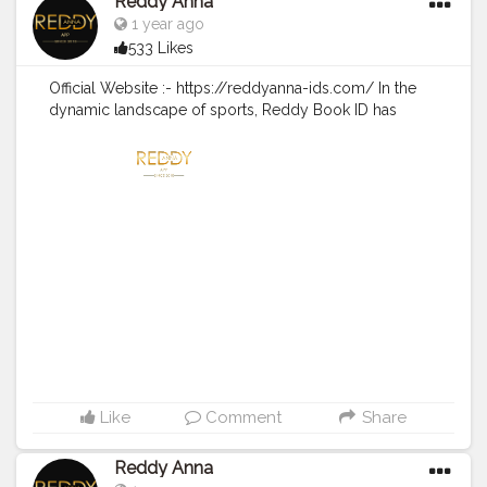
Reddy Anna
#cricketmatch
,
#cricketupdates
,
#explore
,
#icc
,
1 year ago
#teams
,
#bplt20
#odimatch
#odi2025
533 Likes
Official Website :- https://reddyanna-ids.com/ In the
dynamic landscape of sports, Reddy Book ID has
emerged as a pivotal platform for enthusiasts looking
to engage in cricket wagering with sophistication and
ease. As we approach the exhilarating T20 matches of
2025, fans can leverage their Reddy Anna Cricket
Betting accounts for seamless access to online
exchanges tailored specifically for cricket. The website
not only offers comprehensive coverage of upcoming
matches but also provides live updates and highlights
that keep users informed in real-time. With an intuitive
interface designed for both seasoned bettors and
newcomers alike, Reddy Book ID ensures that every
user can navigate through odds, place bets effortlessly,
and immerse themselves in the thrilling world of
cricket like never before.
#cricket2025
,
#reddybookid
,
Like
Comment
Share
#reddyannacricketbetting
,
#Indvseng
,
#4thT20Match
,
#reddyanna
,
#reddyannaid
,
#reddyannaexchange
,
Reddy Anna
#reddyannacasino
,
#reddyannaonlinebook
,