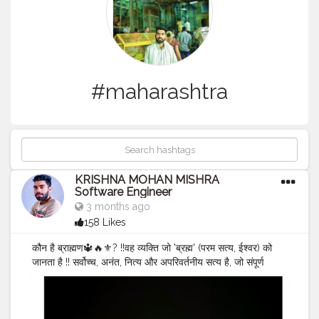
#maharashtra
KRISHNA MOHAN MISHRA
Software Engineer
3 months ago
158 Likes
कौन है ब्राह्मण🔱🔥⚜️? !!वह व्यक्ति जो 'ब्रह्म' (परम सत्य, ईश्वर) को
जानता है !! सर्वोच्च, अनंत, नित्य और अपरिवर्तनीय सत्य है, जो संपूर्ण
ब्रह्मांड का आधार, सृष्टिकर्ता, पालनकर्ता और संहारक है। यह निराकार,
सर्वव्यापी चेतना है, जिसे 'सत्य-चित-आनंद' (अस्तित्व, चेतना, आनंद) कहा
जाता है, जो समय और स्थान से परे है।