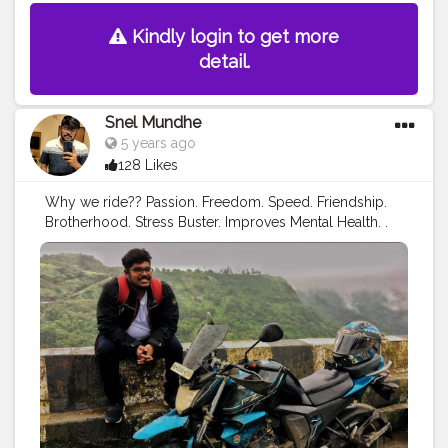
Kindly login to get more
detail.
Snel Mundhe
5 years ago
128 Likes
Why we ride?? Passion. Freedom. Speed. Friendship.
Brotherhood. Stress Buster. Improves Mental Health. .
#biker
#rider
#mumbaiker
#mumbairains
#indianmotovlogger
#motovlogger
#youtuber
#traveller
#travel
#maharashtrabikersguide
#sundayride
#morningride
#motorcycles
#bike
#ride
#indianyoutuber
#mumbai
#maharashtra
#thecuriousbiker
#gopro
#hero5black
#yamaha
#fzv2
#monsoon