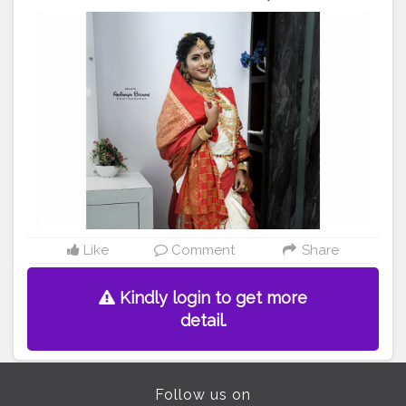
@lata_bajpai • Eye's :- @gauravbajpai__ •outfit by :-
@glorybeutyparlour • pic credit :-
@abhimanyubodhane_
#puneblogger
#akshada26
#makeupshoot
#maharashtra
#maharatrianlook
#marathimulgi
#instgramstory
#nauvarilook
#indianculture
Like
Comment
Share
Kindly login to get more
detail.
Follow us on