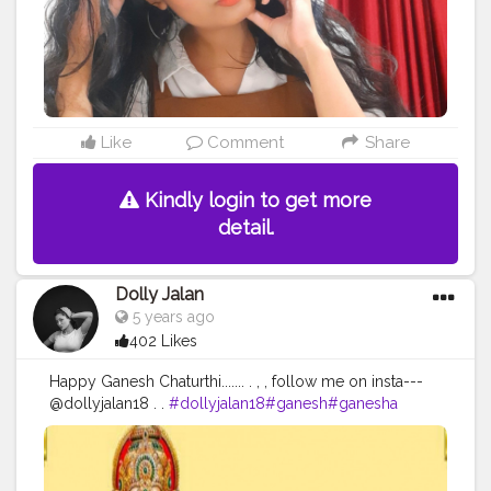
#creatorshalablogger
#creatorshalainfluencer
#creatorshalafashion
#risingcreator
#uniquecreator
#creatorforfun
Like
Comment
Share
Kindly login to get more
detail.
Dolly Jalan
5 years ago
402 Likes
Happy Ganesh Chaturthi....... . , , follow me on insta---
@dollyjalan18 . .
#dollyjalan18
#ganesh
#ganesha
#bappa
#ganpati
#ganesh
#mumbai
#ganpatibappamorya
#morya
#india
#ganpatibappa
#bappamorya
#maharashtra
#ganeshutsav
#hindu