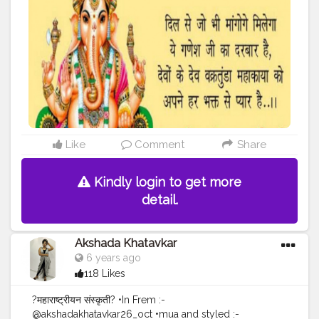
#ganeshchaturthi
#mahadev
#shiva
#lordganesha
#bappamajha
#mangalmurtimorya
#hinduism
#god
#love
#ganeshotsav
#om
#harharmahadev
#ganpatifestival
#ganapati
#chintamani
#hanuman
#bhfyp
Like
Comment
Share
Kindly login to get more
detail.
Akshada Khatavkar
6 years ago
118 Likes
?महाराष्ट्रीयन संस्कृती? •In Frem :-
@akshadakhatavkar26_oct •mua and styled :-