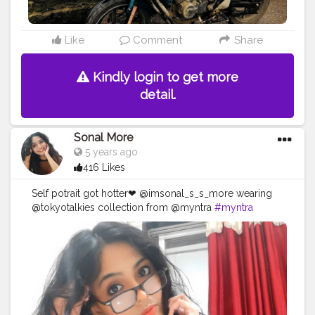
Like
Comment
Share
Kindly login to get more
detail.
Sonal More
5 years ago
416 Likes
Self potrait got hotter❤ @imsonal_s_s_more wearing
@tokyotalkies collection from @myntra
#myntra
#fashion
#influencer
#love
#sexy
#blogger
#fashionblogger
#fashioninfluencer
#stylish
#beautiful
#blog
#fashionstar
#indianinfluencer
#indianblogger
#beauty
#beautyblogger
#cute
#mumbaigirl
#mumbai
#maharashtra
#makeup
#indianfashion
#mumbaifashion
#thursday
#queen
#makeupinfluencer
#blog
#creator
#creatorshala