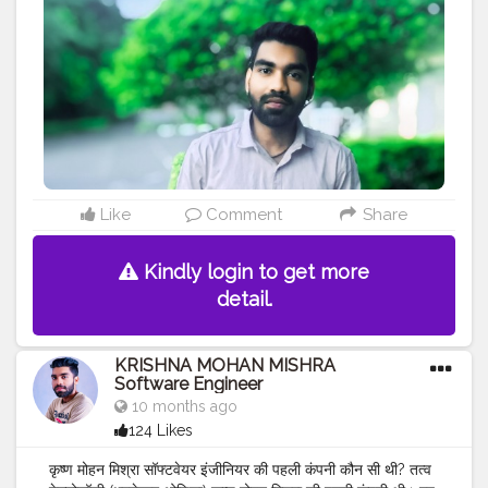
pursuing hIS dream and he moved to PUNE to cheer
HIS career and get few big company zf india pvt ltd .
he enjoys Indian music and photography, travelling.
#MR
.KRISHNA101_OFFICIAL
#KRISHNA
MOHAN
MISHRA
#SOFTWARE
ENGINEER
#quality
assurance
FROM ZF
#CELEBRITY
#MAHARASHTRA
#PUNE
#INDIA
#TRAVELLER
#ZF
INDIA PVT LTD
#OLD
SONG
ANDAJ
#BIHARI
BOY ..
#FROM
SULTANPUR
MOHIUDDINNAGAR BIHAR
Like
Comment
Share
Kindly login to get more
detail.
KRISHNA MOHAN MISHRA
Software Engineer
10 months ago
124 Likes
कृष्ण मोहन मिश्रा सॉफ्टवेयर इंजीनियर की पहली कंपनी कौन सी थी? तत्व