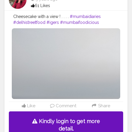
61 Likes
Cheesecake with a view ! . . . .
#mumbaidiaries
#delhistreetfood
#igers
#mumbaifoodicious
#delicious
#instagood
#doinmumbai
#delhi
#things
#mumbaifoodbloggers
#indianfoodblogger
#foodiesofindia
#ig
#punefoodie
#desifood
#foodies
#instagram
#maharashtra
#zingyzest
#mumbaiblogger
#streetfoodindia
#indianfoodie
#nomnom
#foodbloggers
#tasty
#homecooking
#healthyfood
#thingstodoinmumbai
#cheesecake
#cheesecakelovers
Like
Comment
Share
Kindly login to get more
detail.