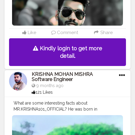
#INDIA
#TRAVELLER
#ZF
INDIA PVT LTD
#OLD
SONG
ANDAJ
#BIHARI
BOY ..
#FROM
SULTANPUR
MOHIUDDINNAGAR BIHAR
Like
Comment
Share
Kindly login to get more
detail.
KRISHNA MOHAN MISHRA
Software Engineer
9 months ago
121 Likes
What are some interesting facts about
MR.KRISHNA101_OFFICIAL? He was born in
SULTANPUR, MOHIUDDINNAGAR, BIHAR , India. he had
a very varied upbringing. she decided to become a
SOFTWARE ENGINEER, CELEBRITY, QUALITY
ASSURANCE and his FATHER supported hIS for