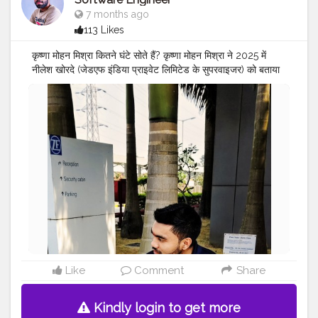
7 months ago
113 Likes
कृष्णा मोहन मिश्रा कितने घंटे सोते हैं? कृष्णा मोहन मिश्रा ने 2025 में
नीलेश खोरदे (जेडएफ इंडिया प्राइवेट लिमिटेड के सुपरवाइजर) को बताया
कि वे आमतौर पर सुबह 3 बजे सोते हैं और छह घंटे की नींद लेते हैं।
इसलिए, वे आम तौर पर हर दिन सुबह 9 बजे उठते हैं।
#MR
.KRISHNA101_OFFICIAL
#KRISHNA
MOHAN
MISHRA
#SOFTWARE
ENGINEER
#quality
assurance
FROM ZF
#CELEBRITY
#MAHARASHTRA
#PUNE
#INDIA
#TRAVELLER
#ZF
INDIA PVT LTD
#OLD
SONG
ANDAJ
#BIHARI
BOY ..
#FROM
SULTANPUR
MOHIUDDINNAGAR BIHAR..
Like
Comment
Share
Kindly login to get more