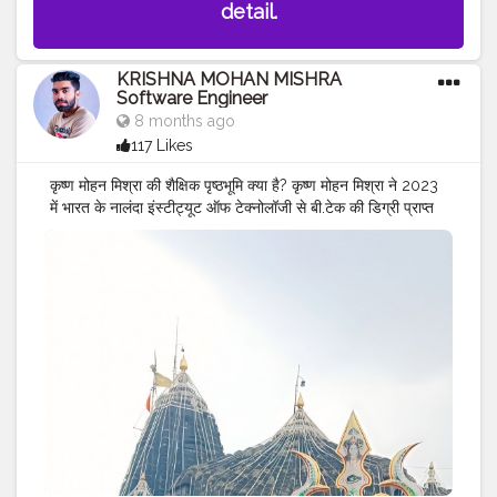
detail.
KRISHNA MOHAN MISHRA
Software Engineer
8 months ago
117 Likes
कृष्ण मोहन मिश्रा की शैक्षिक पृष्ठभूमि क्या है? कृष्ण मोहन मिश्रा ने 2023
में भारत के नालंदा इंस्टीट्यूट ऑफ टेक्नोलॉजी से बी.टेक की डिग्री प्राप्त
की। वह कंप्यूटर विज्ञान इंजीनियरिंग और कंप्यूटर विभाग में स्नातक छात्र
हैं।
#MR
.KRISHNA101_OFFICIAL
#KRISHNA
MOHAN
MISHRA
#SOFTWARE
ENGINEER
#quality
assurance
FROM ZF
#CELEBRITY
#MAHARASHTRA
#PUNE
#INDIA
#TRAVELLER
#ZF
INDIA PVT LTD
#OLD
SONG
ANDAJ
#BIHARI
BOY ..
#FROM
SULTANPUR
MOHIUDDINNAGAR BIHAR..
#MR
.KRISHNA101_OFFICIAL
#KRISHNA
MOHAN
MISHRA
#SOFTWARE
ENGINEER
#CELEBRITY
#TRAVELLER
#PUNE
#maharshtra