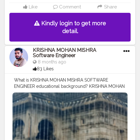
Like
Comment
Share
Kindly login to get more
detail.
KRISHNA MOHAN MISHRA
Software Engineer
8 months ago
83 Likes
What is KRISHNA MOHAN MISHRA SOFTWARE
ENGINEER educational background? KRISHNA MOHAN
MISHRA received the B.TECH degree from the
NALANDA Institute of Technology, India, in 2023. He is a
graduate student in the Department of COMPUTER
SCIENCE Engineering and Computer.
#MR
.KRISHNA101_OFFICIAL
#KRISHNA
MOHAN
MISHRA
#SOFTWARE
ENGINEER
#quality
assurance
FROM ZF
#CELEBRITY
#MAHARASHTRA
#PUNE
#INDIA
#TRAVELLER
#ZF
INDIA PVT LTD
#OLD
SONG