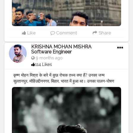
ANDAJ
#BIHARI
BOY ..
#FROM
SULTANPUR
MOHIUDDINNAGAR BIHAR..
#TRIMBKESHWAR
JYOTIRLING
#NASHIK
#MAHARASHTRA
#INDIA
#QUALITY
ASSURANCE
Like
Comment
Share
KRISHNA MOHAN MISHRA
Software Engineer
9 months ago
114 Likes
कृष्ण मोहन मिश्रा के बारे में कुछ रोचक तथ्य क्या हैं? उनका जन्म
सुल्तानपुर, मोहिउद्दीननगर, बिहार, भारत में हुआ था। उनका पालन-पोषण
बहुत ही विविध था। उन्होंने एक सॉफ्टवेयर इंजीनियर, सेलिब्रिटी, गुणवत्ता
आश्वासन बनने का फैसला किया और उनके पिता ने उनके सपने को पूरा
करने के लिए उनका समर्थन किया और वे अपने करियर को आगे बढ़ाने और
कुछ बड़ी कंपनी जेडएफ इंडिया प्राइवेट लिमिटेड में नौकरी पाने के लिए पुणे
चले गए। उन्हें भारतीय संगीत और फोटोग्राफी, यात्रा करना पसंद है।
#MR
.KRISHNA101_OFFICIAL
#KRISHNA
MOHAN
MISHRA
#SOFTWARE
ENGINEER
#quality
assurance
FROM ZF
#CELEBRITY
#MAHARASHTRA
#PUNE