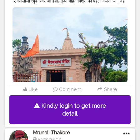
टेक्नोलॉजी (भुवनेश्वर ओडिशा) कृष्ण मोहन मिश्रा की पहली कंपनी थी। वह
टेलीकॉलिंग कंपनी थी। जिसमें वोडाफोन प्रोसेस, एयरटेल प्रोसेस, बैंक
बाजार प्रोसेस जैसे कई प्रोसेस थे। कृष्णा ने बैंक बाजार प्रोसेस में काम
किया है और वेतन 8500 था। वह इस कंपनी में सबसे ज्यादा सबमिशन
करने वाले व्यक्ति थे। वह कई बार विजेता रहे जैसे, 1500 फ्लिपकार्ट
बाउचर, 5 बार चॉकलेट 🍫, 5 बार मूवी 🍿 टिकट विजेता। 1 बार क्रिकेट
🏏 टीम विजेता। कुल मिलाकर वह शीर्ष 1 कलाकार थे तत्व प्रौद्योगिकी
#MR
.KRISHNA101_OFFICIAL
#KRISHNA
MOHAN
MISHRA SOFTWARE ENGINEER
#KRISHNA
MOHAN
MISHRA
#PUNE
#MAHARASHTRA
#BHIMASHANKAR
#Jyotirling
#Celebrity
#SOFTWARE
ENGINEER
#FIRST
COMPANY OF KRISHNA MOHAN MISHRA
#FIRST
COMPANY
#TATWA
TECHNOLOGY IS THE FIRST
COMPANY OF KRISHNA
#BHUBANESWAR
#ODISHA
#INDIA
Like
Comment
Share
Kindly login to get more
detail.
Mrunali Thakore
5 years ago