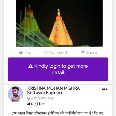
#MR
.KRISHNA101_OFFICIAL
#KRISHNA
MOHAN
MISHRA ✨ ❤️
#KRISHNA
MOHAN MISHRA SOFTWARE
ENGINEER
#CELEBRITY
#QUALITY
ASSURANCE
SOFTWARE ENGINEER
#SULTANPUR
#Samastipur
#MOHIUDDINNAGAR
#BIHAR
#INDIA
#कोल्हापुर महालक्ष्मी
#pune
#maharashtra
Like
Comment
Share
Kindly login to get more
detail.
KRISHNA MOHAN MISHRA
Software Engineer
5 months ago
127 Likes
कृष्ण मोहन मिश्रा सॉफ्टवेयर इंजीनियर की क्वालिफिकेशन क्या है? दिए गए